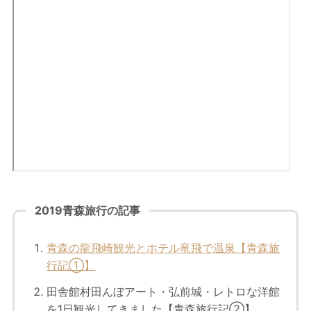
2019青森旅行の記事
青森の龍飛崎観光とホテル竜飛で温泉【青森旅
行記①】
田舎館村田んぼアート・弘前城・レトロな洋館
を1日観光してきました【青森旅行記②】