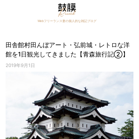
Skip
to
content
Webフリーランス妻の個人的な雑記ブログ
田舎館村田んぼアート・弘前城・レトロな洋
館を1日観光してきました【青森旅行記②】
2019年9月1日