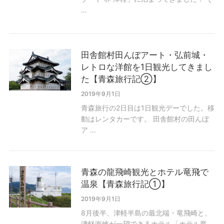
…
田舎館村田んぼアート・弘前城・
レトロな洋館を1日観光してきまし
た【青森旅行記②】
2019年9月1日
青森旅行の2日目は1日観光デーでした。移
動はレンタカーです。 田舎館村の田んぼ
ア …
青森の龍飛崎観光とホテル竜飛で
温泉【青森旅行記①】
2019年9月1日
8月後半、津軽半島の最北端・竜飛崎と、
津軽海峡が一望できるホテル「ホテル竜