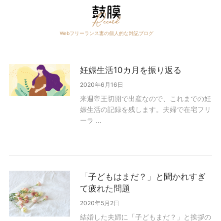
Skip
to
content
Webフリーランス妻の個人的な雑記ブログ
妊娠生活10カ月を振り返る
2020年6月16日
来週帝王切開で出産なので、これまでの妊
娠生活の記録を残します。夫婦で在宅フリ
ーラ …
「子どもはまだ？」と聞かれすぎ
て疲れた問題
2020年5月2日
結婚した夫婦に「子どもまだ？」と挨拶の