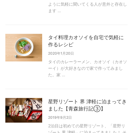
ように気軽に聞いてくる人が意外と存在し
ます …
タイ料理カオソイを自宅で気軽に
作るレシピ
2020年1月20日
タイのカレーラーメン、カオソイ（カオソ
ーイ）が大好きなので家で作ってみまし
た。家 …
星野リゾート 界 津軽に泊まってき
ました【青森旅行記③】
2019年9月2日
2泊目は初めての星野リゾート、「星野リ
ゾート 界 津軽」に泊まってきました！ そ