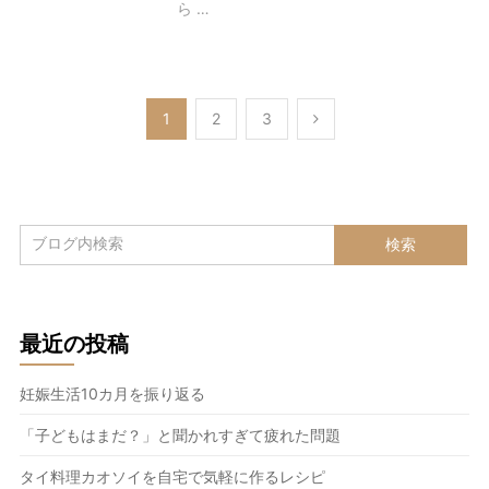
ら …
1
2
3
投
稿
の
ペ
ー
ジ
送
最近の投稿
り
妊娠生活10カ月を振り返る
「子どもはまだ？」と聞かれすぎて疲れた問題
タイ料理カオソイを自宅で気軽に作るレシピ